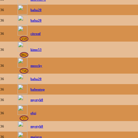
36
baba20
36
baba20
36
citronf
559
36
kimo53
862
36
moocky
756
36
baba20
36
baboutop
36
mystyk0
36
efgj
727
36
mystyk0
36
majovo