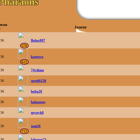
Pharaons
eau
Joueur
°
36
Bolux007
576
36
katsteve
622
36
74viking
36
steph9258
36
baba20
36
baboutop
36
mystyk0
36
jpm50
712
36
labresse71