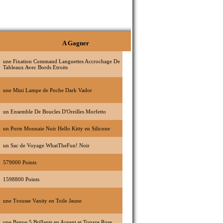
A Gagner
une Fixation Command Languettes Accrochage De
Tableaux Avec Bords Etroits
une Mini Lampe de Poche Dark Vador
un Ensemble De Boucles D'Oreilles Morfetto
un Porte Monnaie Noir Hello Kitty en Silicone
un Sac de Voyage WhatTheFun! Noir
579000 Points
1598800 Points
une Trousse Vanity en Toile Jaune
une Bague 5 Brillants en Argent et Topaze Rose