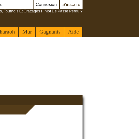
Connexion
S'inscrire
s, Tournois Et Grattages !
Mot De Passe Perdu ?
haraoh
Mur
Gagnants
Aide