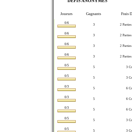
DEFIS ANONYMES
Joueurs
Gagnants
Frais D
0/6
3
2 Parties
0/6
3
2 Parties
0/6
3
2 Parties
0/6
3
2 Parties
0/5
5
3 Cr
0/5
5
3 Cr
0/3
5
6 Cr
0/3
5
6 Cr
0/3
5
6 Cr
0/5
5
3 Cr
0/5
5
3 Cr