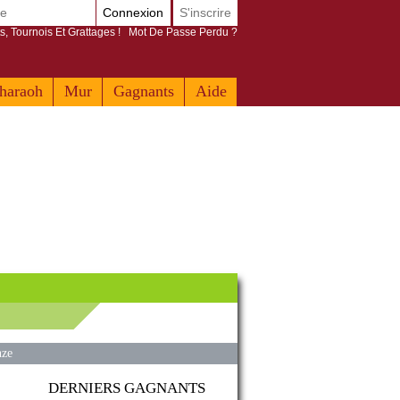
Connexion
S'inscrire
s, Tournois Et Grattages !
Mot De Passe Perdu ?
haraoh
Mur
Gagnants
Aide
nze
DERNIERS GAGNANTS