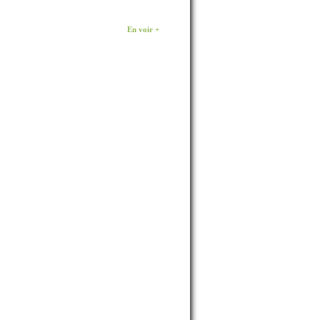
En voir +