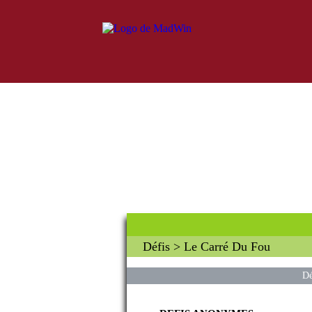
Défis
> Le Carré Du Fou
Dé