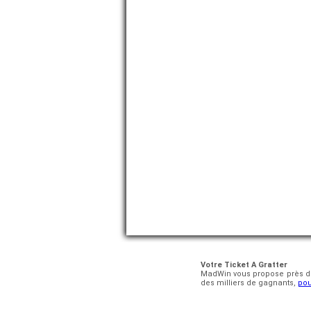
Votre Ticket A Gratter
MadWin vous propose près de 
des milliers de gagnants,
pou