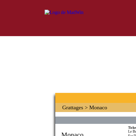
Grattages
> Monaco
Ticke
Le Bu
Monaco
Est D