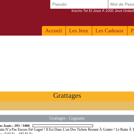
Inscris-Toi Et Joue À 1000 Jeux Gratuit
Accueil
Les Jeux
Les Cadeaux
P
Grattages
Grattages
-
Gagnants
ts Joués :
293
/
3400
tin N’a Pas Encore Été Gagné ! Il Est Dans L’un Des Tickets Restant À Gratter ! Le Butin À 
e : 0.93 Fr. - 185.81 Fr.