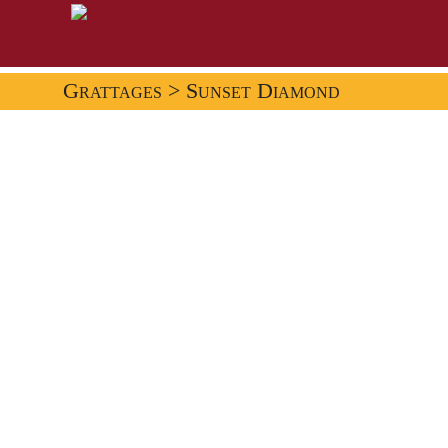
Grattages
> Sunset Diamond