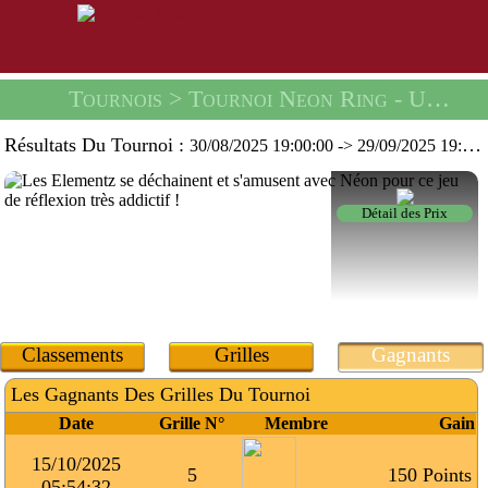
Tournois
> Tournoi Neon Ring -
Un Trio D'Épingles À Cheveux Nuptiales
Résultats Du Tournoi :
30/08/2025 19:00:00
->
29/09/2025 19:59:59
Détail des Prix
Classements
Grilles
Gagnants
Les Gagnants Des Grilles Du Tournoi
Date
Grille N°
Membre
Gain
15/10/2025
5
150 Points
05:54:32