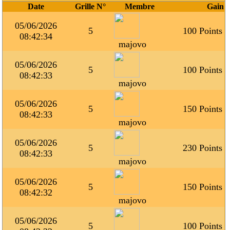
Date
Grille N°
Membre
Gain
05/06/2026
5
100 Points
08:42:34
majovo
05/06/2026
5
100 Points
08:42:33
majovo
05/06/2026
5
150 Points
08:42:33
majovo
05/06/2026
5
230 Points
08:42:33
majovo
05/06/2026
5
150 Points
08:42:32
majovo
05/06/2026
5
100 Points