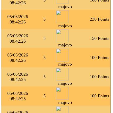
08:42:26
majovo
05/06/2026
5
230 Points
08:42:26
majovo
05/06/2026
5
150 Points
08:42:26
majovo
05/06/2026
5
100 Points
08:42:26
majovo
05/06/2026
5
100 Points
08:42:25
majovo
05/06/2026
5
100 Points
08:42:25
majovo
05/06/2026