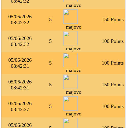
08:42:32
majovo
05/06/2026
5
150 Points
08:42:32
majovo
05/06/2026
5
100 Points
08:42:32
majovo
05/06/2026
5
100 Points
08:42:31
majovo
05/06/2026
5
150 Points
08:42:31
majovo
05/06/2026
5
100 Points
08:42:27
majovo
05/06/2026
5
100 Points