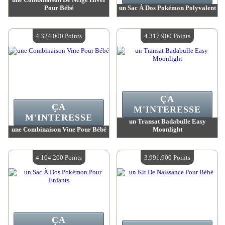
Pour Bébé
un Sac À Dos Pokémon Polyvalent
Valeur :
4 493 600 MadPoints
Valeur :
4 358 100 MadPoints
Quantité Disponible :
4
Quantité Disponible :
4
4.324.000 Points
4.317.900 Points
ÇA
ÇA
M'INTERESSE
M'INTERESSE
un Transat Badabulle Easy
une Combinaison Vine Pour Bébé
Moonlight
Valeur :
4 324 000 MadPoints
Valeur :
4 317 900 MadPoints
Quantité Disponible :
4
Quantité Disponible :
4
4.104.200 Points
3.991.900 Points
ÇA