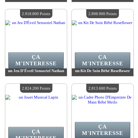
Valeur :
2 918 800 MadPoints
Valeur :
2 918 800 MadPoints
Quantité Disponible :
4
Quantité Disponible :
4
2.918.800 Points
2.898.900 Points
ÇA
ÇA
M'INTERESSE
M'INTERESSE
un Jeu D'Éveil Sensoriel Nathan
un Kit De Soin Bébé Roseflower
Valeur :
2 918 800 MadPoints
Valeur :
2 898 900 MadPoints
Quantité Disponible :
4
Quantité Disponible :
4
2.824.200 Points
2.813.600 Points
ÇA
ÇA
M'INTERESSE