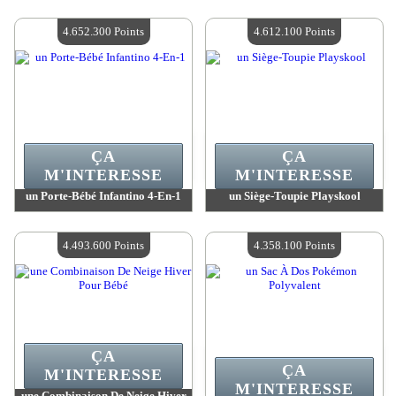
Valeur :
5 661 900 MadPoints
Valeur :
5 238 400 MadPoints
Quantité Disponible :
4
Quantité Disponible :
4
4.652.300 Points
4.612.100 Points
ÇA
ÇA
M'INTERESSE
M'INTERESSE
un Porte-Bébé Infantino 4-En-1
un Siège-Toupie Playskool
Valeur :
4 652 300 MadPoints
Valeur :
4 612 100 MadPoints
Quantité Disponible :
4
Quantité Disponible :
4
4.493.600 Points
4.358.100 Points
ÇA
ÇA
M'INTERESSE
M'INTERESSE
une Combinaison De Neige Hiver