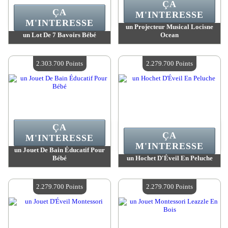
ÇA
ÇA
M'INTERESSE
M'INTERESSE
un Projecteur Musical Locisne
un Lot De 7 Bavoirs Bébé
Ocean
Valeur :
2 306 700 MadPoints
Valeur :
2 303 700 MadPoints
Quantité Disponible :
4
Quantité Disponible :
4
2.303.700 Points
2.279.700 Points
ÇA
ÇA
M'INTERESSE
M'INTERESSE
un Jouet De Bain Éducatif Pour
Bébé
un Hochet D'Éveil En Peluche
Valeur :
2 303 700 MadPoints
Valeur :
2 279 700 MadPoints
Quantité Disponible :
4
Quantité Disponible :
4
2.279.700 Points
2.279.700 Points