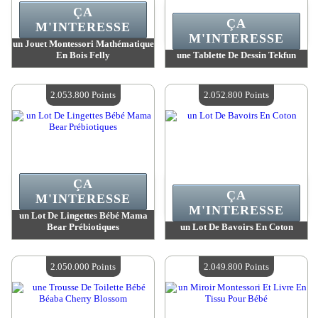
ÇA
ÇA
M'INTERESSE
M'INTERESSE
un Jouet Montessori Mathématique
En Bois Felly
une Tablette De Dessin Tekfun
Valeur :
2 084 300 MadPoints
Valeur :
2 067 000 MadPoints
Quantité Disponible :
4
Quantité Disponible :
4
2.053.800 Points
2.052.800 Points
ÇA
ÇA
M'INTERESSE
M'INTERESSE
un Lot De Lingettes Bébé Mama
Bear Prébiotiques
un Lot De Bavoirs En Coton
Valeur :
2 053 800 MadPoints
Valeur :
2 052 800 MadPoints
Quantité Disponible :
4
Quantité Disponible :
4
2.050.000 Points
2.049.800 Points