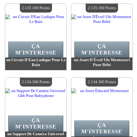
Quantité Disponible :
4
Quantité Disponible :
4
2.135.100 Points
2.135.100 Points
ÇA
ÇA
M'INTERESSE
M'INTERESSE
un Circuit D'Eau Ludique Pour Le
un Jouet D'Éveil Ufo Montessori
Bain
Pour Bébé
Valeur :
2 135 100 MadPoints
Valeur :
2 135 100 MadPoints
Quantité Disponible :
4
Quantité Disponible :
4
2.134.300 Points
2.134.300 Points
ÇA
ÇA
M'INTERESSE
M'INTERESSE
un Support De Caméra Universel