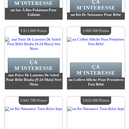
ÇA
M'INTERESSE
M'INTERESSE
un Sac À Dos Pokémon Pour
Enfants
un Kit De Naissance Pour Bébé
Valeur :
4 104 200 MadPoints
Valeur :
3 991 900 MadPoints
Quantité Disponible :
4
Quantité Disponible :
4
3.911.600 Points
3.906.500 Points
ÇA
ÇA
M'INTERESSE
M'INTERESSE
une Paire De Lunettes De Soleil
Pour Bébé Béaba (9-24 Mois) Vert
un Coffret Affiche Pour Premières
Néon
Fois Bébé
Valeur :
3 911 600 MadPoints
Valeur :
3 906 500 MadPoints
Quantité Disponible :
4
Quantité Disponible :
4
3.661.700 Points
3.652.600 Points