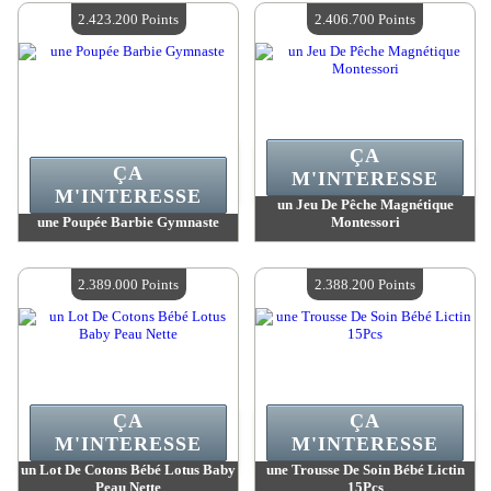
Quantité Disponible :
4
Quantité Disponible :
4
2.423.200 Points
2.406.700 Points
ÇA
ÇA
M'INTERESSE
M'INTERESSE
un Jeu De Pêche Magnétique
une Poupée Barbie Gymnaste
Montessori
Valeur :
2 423 200 MadPoints
Valeur :
2 406 700 MadPoints
Quantité Disponible :
4
Quantité Disponible :
4
2.389.000 Points
2.388.200 Points
ÇA
ÇA
M'INTERESSE
M'INTERESSE
un Lot De Cotons Bébé Lotus Baby
une Trousse De Soin Bébé Lictin
Peau Nette
15Pcs