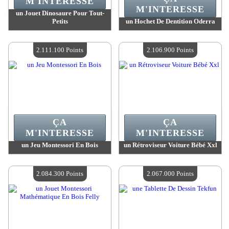
M'INTERESSE
M'INTERESSE
un Jouet Dinosaure Pour Tout-
Petits
un Hochet De Dentition Oderra
Valeur :
2 111 100 MadPoints
Valeur :
2 111 100 MadPoints
Quantité Disponible :
4
Quantité Disponible :
4
2.111.100 Points
2.106.900 Points
ÇA
ÇA
M'INTERESSE
M'INTERESSE
un Jeu Montessori En Bois
un Rétroviseur Voiture Bébé Xxl
Valeur :
2 111 100 MadPoints
Valeur :
2 106 900 MadPoints
Quantité Disponible :
4
Quantité Disponible :
4
2.084.300 Points
2.067.000 Points