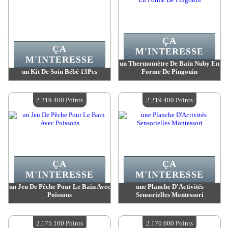
ÇA
ÇA
M'INTERESSE
M'INTERESSE
un Thermomètre De Bain Nuby En
un Kit De Soin Bébé 13Pcs
Forme De Pingouin
Valeur :
2 221 400 MadPoints
Valeur :
2 221 400 MadPoints
Quantité Disponible :
4
Quantité Disponible :
4
2.219.400 Points
2.219.400 Points
ÇA
ÇA
M'INTERESSE
M'INTERESSE
un Jeu De Pêche Pour Le Bain Avec
une Planche D'Activités
Poissons
Sensorielles Montessori
Valeur :
2 219 400 MadPoints
Valeur :
2 219 400 MadPoints
Quantité Disponible :
4
Quantité Disponible :
4
2.175.100 Points
2.170.600 Points