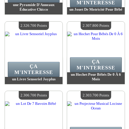
M'INTERESSE
une Pyramide D'Anneaux
Éducative Chicco
un Jouet De Motricité Pour Bébé
Valeur :
2 369 300 MadPoints
Valeur :
2 329 100 MadPoints
Quantité Disponible :
4
Quantité Disponible :
4
2.326.700 Points
2.307.800 Points
ÇA
ÇA
M'INTERESSE
M'INTERESSE
un Hochet Pour Bébés De 0 À 6
un Livre Sensoriel Joyplus
Mois
Valeur :
2 326 700 MadPoints
Valeur :
2 307 800 MadPoints
Quantité Disponible :
4
Quantité Disponible :
4
2.306.700 Points
2.303.700 Points