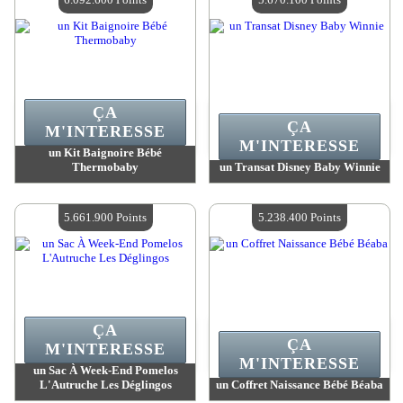
ÇA
ÇA
M'INTERESSE
M'INTERESSE
un Kit Baignoire Bébé
Thermobaby
un Transat Disney Baby Winnie
Valeur :
6 092 600 MadPoints
Valeur :
5 670 100 MadPoints
Quantité Disponible :
4
Quantité Disponible :
4
5.661.900 Points
5.238.400 Points
ÇA
ÇA
M'INTERESSE
M'INTERESSE
un Sac À Week-End Pomelos
L'Autruche Les Déglingos
un Coffret Naissance Bébé Béaba