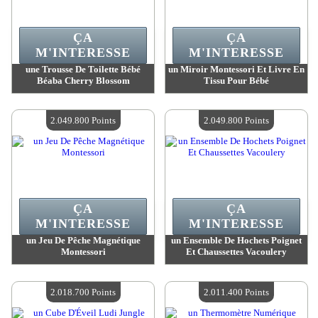
ÇA
ÇA
M'INTERESSE
M'INTERESSE
une Trousse De Toilette Bébé
un Miroir Montessori Et Livre En
Béaba Cherry Blossom
Tissu Pour Bébé
Valeur :
2 050 000 MadPoints
Valeur :
2 049 800 MadPoints
Quantité Disponible :
4
Quantité Disponible :
4
2.049.800 Points
2.049.800 Points
ÇA
ÇA
M'INTERESSE
M'INTERESSE
un Jeu De Pêche Magnétique
un Ensemble De Hochets Poignet
Montessori
Et Chaussettes Vacoulery
Valeur :
2 049 800 MadPoints
Valeur :
2 049 800 MadPoints
Quantité Disponible :
4
Quantité Disponible :
4
2.018.700 Points
2.011.400 Points