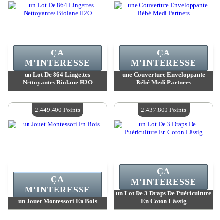
ÇA
ÇA
M'INTERESSE
M'INTERESSE
un Lot De 864 Lingettes
une Couverture Enveloppante
Nettoyantes Biolane H2O
Bébé Medi Partners
Valeur :
2 463 400 MadPoints
Valeur :
2 456 300 MadPoints
Quantité Disponible :
4
Quantité Disponible :
4
2.449.400 Points
2.437.800 Points
ÇA
ÇA
M'INTERESSE
M'INTERESSE
un Lot De 3 Draps De Puériculture
un Jouet Montessori En Bois
En Coton Lässig
Valeur :
2 449 400 MadPoints
Valeur :
2 437 800 MadPoints