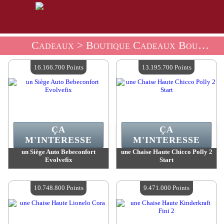
Cadeaux
> Boutique Cadeaux Bouts D'Chou
16.166.700 Points
13.195.700 Points
ÇA
ÇA
M'INTERESSE
M'INTERESSE
un Siège Auto Bebeconfort
une Chaise Haute Chicco Polly 2
Evolvefix
Start
Valeur :
16 166 700 MadPoints
Valeur :
13 195 700 MadPoints
Quantité Disponible :
4
Quantité Disponible :
4
10.748.800 Points
9.471.000 Points