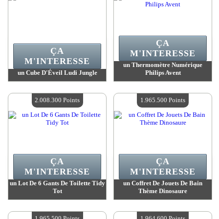
ÇA
ÇA
M'INTERESSE
M'INTERESSE
un Thermomètre Numérique
un Cube D'Éveil Ludi Jungle
Philips Avent
Valeur :
2 018 700 MadPoints
Valeur :
2 011 400 MadPoints
Quantité Disponible :
4
Quantité Disponible :
4
2.008.300 Points
1.965.500 Points
ÇA
ÇA
M'INTERESSE
M'INTERESSE
un Lot De 6 Gants De Toilette Tidy
un Coffret De Jouets De Bain
Tot
Thème Dinosaure
Valeur :
2 008 300 MadPoints
Valeur :
1 965 500 MadPoints
Quantité Disponible :
4
Quantité Disponible :
4
1.965.500 Points
1.964.600 Points