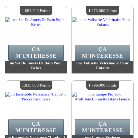
Valeur :
1 895 400 MadPoints
Valeur :
1 881 200 MadPoints
Quantité Disponible :
4
Quantité Disponible :
4
1.881.200 Points
1.873.000 Points
ÇA
ÇA
M'INTERESSE
M'INTERESSE
un Set De Jouets De Bain Pour
une Valisette Vétérinaire Pour
Bébés
Enfants
Valeur :
1 881 200 MadPoints
Valeur :
1 873 000 MadPoints
Quantité Disponible :
4
Quantité Disponible :
4
1.835.600 Points
1.796.000 Points
ÇA
ÇA
M'INTERESSE
M'INTERESSE
un Ensemble Naissance "Lapin" 3
une Lampe Projecto