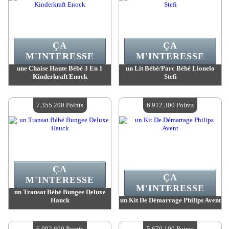
ÇA
ÇA
M'INTERESSE
M'INTERESSE
une Chaise Haute Bébé 3 En 1
un Lit Bébé/Parc Bébé Lionelo
Kinderkraft Enock
Stefi
Valeur :
7 701 600 MadPoints
Valeur :
7 355 200 MadPoints
Quantité Disponible :
4
Quantité Disponible :
4
7.355.200 Points
6.912.300 Points
ÇA
ÇA
M'INTERESSE
M'INTERESSE
un Transat Bébé Bungee Deluxe
Hauck
un Kit De Démarrage Philips Avent
Valeur :
7 355 200 MadPoints
Valeur :
6 912 300 MadPoints
Quantité Disponible :
4
Quantité Disponible :
4
6.092.600 Points
5.670.100 Points