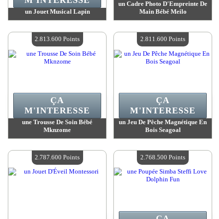
M'INTERESSE
un Cadre Photo D'Empreinte De
un Jouet Musical Lapin
Main Bébé Meilo
Valeur :
2 824 200 MadPoints
Valeur :
2 813 600 MadPoints
Quantité Disponible :
4
Quantité Disponible :
4
2.813.600 Points
2.811.600 Points
ÇA
ÇA
M'INTERESSE
M'INTERESSE
une Trousse De Soin Bébé
un Jeu De Pêche Magnétique En
Mknzome
Bois Seagoal
Valeur :
2 813 600 MadPoints
Valeur :
2 811 600 MadPoints
Quantité Disponible :
4
Quantité Disponible :
4
2.787.600 Points
2.768.500 Points
ÇA