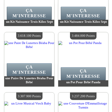
ÇA
ÇA
M'INTERESSE
M'INTERESSE
un Kit Naissance Trois Kilos Sept
un Kit Naissance Trois Kilos Sept
Valeur :
3 661 700 MadPoints
Valeur :
3 652 600 MadPoints
Quantité Disponible :
4
Quantité Disponible :
4
3.618.100 Points
3.484.000 Points
ÇA
ÇA
M'INTERESSE
M'INTERESSE
une Paire De Lunettes Béaba Pour
Bébé
un Pot Pour Bébé Panda
Valeur :
3 618 100 MadPoints
Valeur :
3 484 000 MadPoints
Quantité Disponible :
4
Quantité Disponible :
4
3.307.900 Points
3.237.200 Points