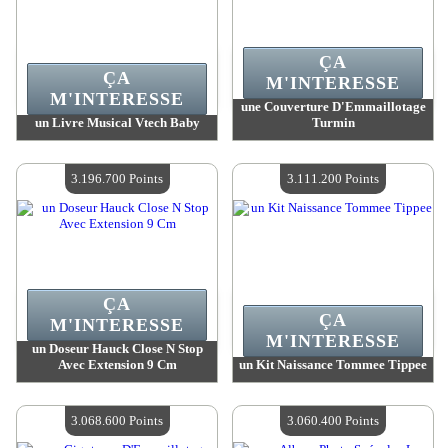
ÇA
ÇA
M'INTERESSE
M'INTERESSE
une Couverture D'Emmaillotage
un Livre Musical Vtech Baby
Turmin
Valeur :
3 307 900 MadPoints
Valeur :
3 237 200 MadPoints
Quantité Disponible :
4
Quantité Disponible :
4
3.196.700 Points
3.111.200 Points
ÇA
ÇA
M'INTERESSE
M'INTERESSE
un Doseur Hauck Close N Stop
Avec Extension 9 Cm
un Kit Naissance Tommee Tippee
Valeur :
3 196 700 MadPoints
Valeur :
3 111 200 MadPoints
Quantité Disponible :
4
Quantité Disponible :
4
3.068.600 Points
3.060.400 Points