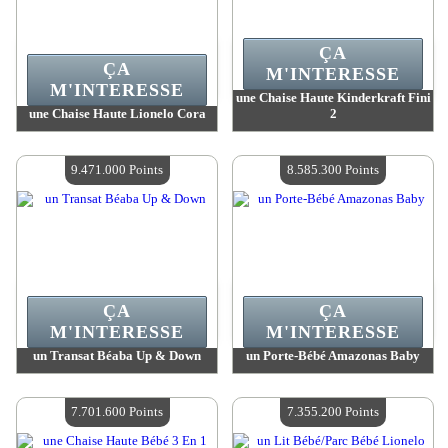
ÇA
ÇA
M'INTERESSE
M'INTERESSE
une Chaise Haute Kinderkraft Fini
une Chaise Haute Lionelo Cora
2
Valeur :
10 748 800 MadPoints
Valeur :
9 471 000 MadPoints
Quantité Disponible :
4
Quantité Disponible :
4
9.471.000 Points
8.585.300 Points
ÇA
ÇA
M'INTERESSE
M'INTERESSE
un Transat Béaba Up & Down
un Porte-Bébé Amazonas Baby
Valeur :
9 471 000 MadPoints
Valeur :
8 585 300 MadPoints
Quantité Disponible :
4
Quantité Disponible :
4
7.701.600 Points
7.355.200 Points