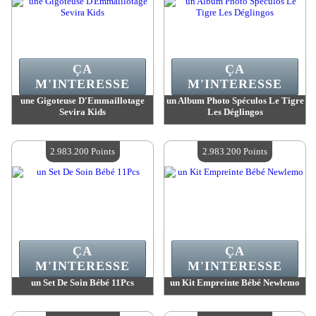
ÇA
ÇA
M'INTERESSE
M'INTERESSE
une Gigoteuse D'Emmaillotage
un Album Photo Spéculos Le Tigre
Sevira Kids
Les Déglingos
Valeur :
3 068 600 MadPoints
Valeur :
3 060 400 MadPoints
Quantité Disponible :
4
Quantité Disponible :
4
2.983.200 Points
2.983.200 Points
ÇA
ÇA
M'INTERESSE
M'INTERESSE
un Set De Soin Bébé 11Pcs
un Kit Empreinte Bébé Newlemo
Valeur :
2 983 200 MadPoints
Valeur :
2 983 200 MadPoints
Quantité Disponible :
4
Quantité Disponible :
4