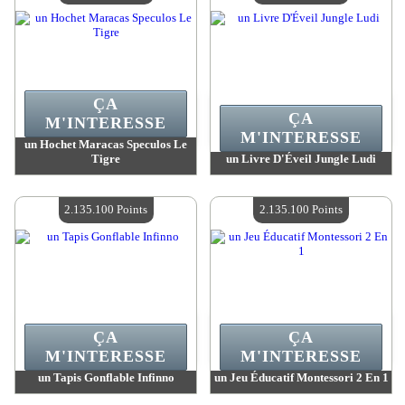
ÇA
ÇA
M'INTERESSE
M'INTERESSE
un Hochet Maracas Speculos Le
Tigre
un Livre D'Éveil Jungle Ludi
Valeur :
2 175 100 MadPoints
Valeur :
2 170 600 MadPoints
Quantité Disponible :
4
Quantité Disponible :
4
2.135.100 Points
2.135.100 Points
ÇA
ÇA
M'INTERESSE
M'INTERESSE
un Tapis Gonflable Infinno
un Jeu Éducatif Montessori 2 En 1
Valeur :
2 135 100 MadPoints
Valeur :
2 135 100 MadPoints