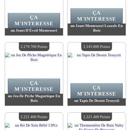
ÇA
ÇA
M'INTERESSE
M'INTERESSE
un Jouet Montessori Leazzle En
un Jouet D'Éveil Montessori
Bois
Valeur :
2 279 700 MadPoints
Valeur :
2 279 700 MadPoints
Quantité Disponible :
4
Quantité Disponible :
4
2.279.700 Points
2.245.800 Points
ÇA
ÇA
M'INTERESSE
M'INTERESSE
un Jeu De Pêche Magnétique En
Bois
un Tapis De Dessin Tesoyzii
Valeur :
2 279 700 MadPoints
Valeur :
2 245 800 MadPoints
Quantité Disponible :
4
Quantité Disponible :
4
2.221.400 Points
2.221.400 Points