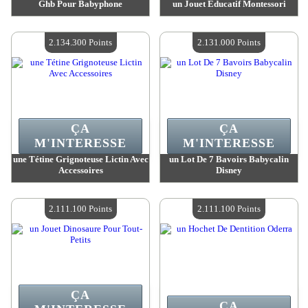
Ghb Pour Babyphone
un Jouet Éducatif Montessori
Valeur :
2 134 300 MadPoints
Valeur :
2 134 300 MadPoints
Quantité Disponible :
4
Quantité Disponible :
4
2.134.300 Points
2.131.000 Points
ÇA
ÇA
M'INTERESSE
M'INTERESSE
une Tétine Grignoteuse Lictin Avec
un Lot De 7 Bavoirs Babycalin
Accessoires
Disney
Valeur :
2 134 300 MadPoints
Valeur :
2 131 000 MadPoints
Quantité Disponible :
4
Quantité Disponible :
4
2.111.100 Points
2.111.100 Points
ÇA
ÇA