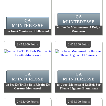
ÇA
ÇA
M'INTERESSE
M'INTERESSE
un Jeu De Marionnettes À Doigts
un Jouet Montessori Hellowood
Montessori
Valeur :
2 473 300 MadPoints
Valeur :
2 473 300 MadPoints
Quantité Disponible :
4
Quantité Disponible :
4
2.473.300 Points
2.473.300 Points
ÇA
ÇA
M'INTERESSE
M'INTERESSE
un Jeu De Tri En Bois Récolte De
un Jouet Montessori En Bois Sur
Carottes Montessori
Thème Légumes Et Animaux
Valeur :
2 473 300 MadPoints
Valeur :
2 473 300 MadPoints
Quantité Disponible :
4
Quantité Disponible :
4
2.463.400 Points
2.456.300 Points