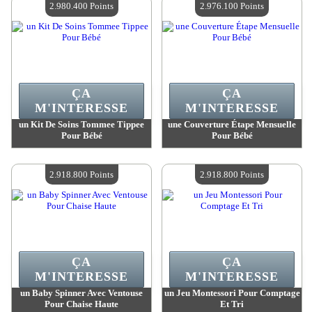
2.980.400 Points
2.976.100 Points
ÇA
ÇA
M'INTERESSE
M'INTERESSE
un Kit De Soins Tommee Tippee
une Couverture Étape Mensuelle
Pour Bébé
Pour Bébé
Valeur :
2 980 400 MadPoints
Valeur :
2 976 100 MadPoints
Quantité Disponible :
4
Quantité Disponible :
4
2.918.800 Points
2.918.800 Points
ÇA
ÇA
M'INTERESSE
M'INTERESSE
un Baby Spinner Avec Ventouse
un Jeu Montessori Pour Comptage
Pour Chaise Haute
Et Tri