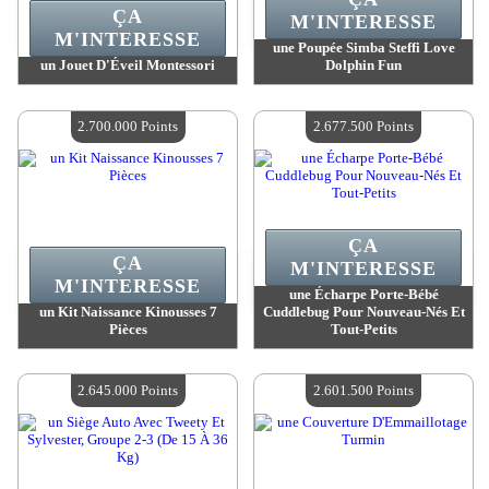
ÇA
M'INTERESSE
M'INTERESSE
une Poupée Simba Steffi Love
un Jouet D'Éveil Montessori
Dolphin Fun
Valeur :
2 787 600 MadPoints
Valeur :
2 768 500 MadPoints
Quantité Disponible :
4
Quantité Disponible :
4
2.700.000 Points
2.677.500 Points
ÇA
ÇA
M'INTERESSE
M'INTERESSE
une Écharpe Porte-Bébé
un Kit Naissance Kinousses 7
Cuddlebug Pour Nouveau-Nés Et
Pièces
Tout-Petits
Valeur :
2 700 000 MadPoints
Valeur :
2 677 500 MadPoints
Quantité Disponible :
4
Quantité Disponible :
4
2.645.000 Points
2.601.500 Points