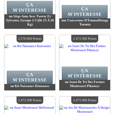
ÇA
ÇA
M'INTERESSE
M'INTERESSE
un Siège Auto Avec Tweety Et
Sylvester, Groupe 2-3 (De 15 À 36
une Couverture D'Emmaillotage
Kg)
Turmin
Valeur :
2 645 000 MadPoints
Valeur :
2 601 500 MadPoints
Quantité Disponible :
4
Quantité Disponible :
4
2.570.800 Points
2.473.300 Points
ÇA
ÇA
M'INTERESSE
M'INTERESSE
un Jouet De Tri Des Formes
un Kit Naissance Kinousses
Montessori Pikatoyz
Valeur :
2 570 800 MadPoints
Valeur :
2 473 300 MadPoints
Quantité Disponible :
4
Quantité Disponible :
4
2.473.300 Points
2.473.300 Points