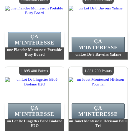
ÇA
ÇA
M'INTERESSE
M'INTERESSE
une Planche Montessori Portable
Busy Board
un Lot De 8 Bavoirs Yafane
Valeur :
1 965 500 MadPoints
Valeur :
1 964 600 MadPoints
Quantité Disponible :
4
Quantité Disponible :
4
1.895.400 Points
1.881.200 Points
ÇA
ÇA
M'INTERESSE
M'INTERESSE
un Lot De Lingettes Bébé Biolane
un Jouet Montessori Hérisson Pour
H2O
Tri