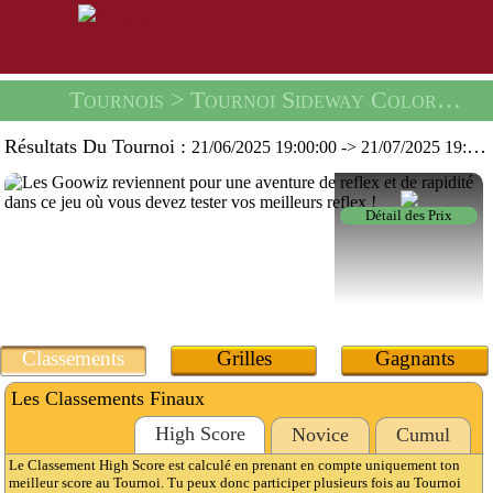
Tournois
> Tournoi Sideway Colors -
Un
Résultats Du Tournoi :
21/06/2025 19:00:00
->
21/07/2025 19:59:59
Détail des Prix
Classements
Grilles
Gagnants
Les Classements Finaux
High Score
Novice
Cumul
Le Classement High Score est calculé en prenant en compte uniquement ton
meilleur score au Tournoi. Tu peux donc participer plusieurs fois au Tournoi