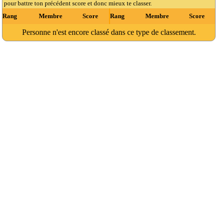
pour battre ton précédent score et donc mieux te classer.
Rang
Membre
Score
Rang
Membre
Score
Personne n'est encore classé dans ce type de classement.