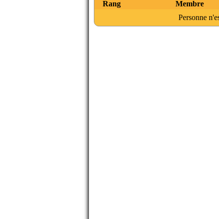
Rang
Membre
Personne n'es