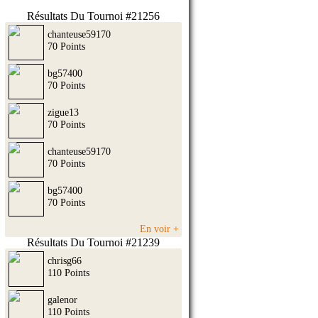
Résultats Du Tournoi #21256
chanteuse59170
70 Points
bg57400
70 Points
zigue13
70 Points
chanteuse59170
70 Points
bg57400
70 Points
En voir +
Résultats Du Tournoi #21239
chrisg66
110 Points
galenor
110 Points