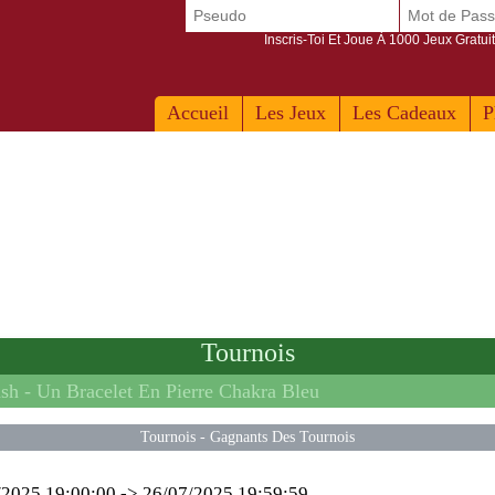
Inscris-Toi Et Joue À 1000 Jeux Gratuit
Accueil
Les Jeux
Les Cadeaux
P
Tournois
ash -
Un Bracelet En Pierre Chakra Bleu
Tournois
-
Gagnants Des Tournois
/2025 19:00:00
->
26/07/2025 19:59:59