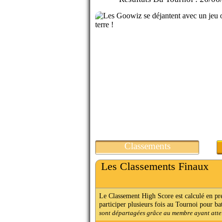
Classements
Les Classements Finaux
Le Classement High Score est calculé en p
participer plusieurs fois au Tournoi pour ba
sont départagées grâce au membre ayant attein