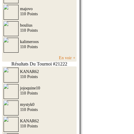
majovo
110 Points
boulius
110 Points
kalimeroos
110 Points
En voir +
Résultats Du Tournoi #21222
KANAR62
110 Points
jojoquine10
110 Points
mystyk0
110 Points
KANAR62
110 Points