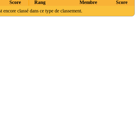
Score
Rang
Membre
Score
t encore classé dans ce type de classement.