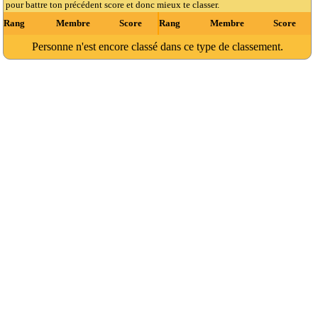
pour battre ton précédent score et donc mieux te classer.
Rang
Membre
Score
Rang
Membre
Score
Personne n'est encore classé dans ce type de classement.