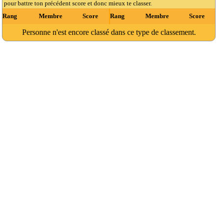
pour battre ton précédent score et donc mieux te classer.
Rang
Membre
Score
Rang
Membre
Score
Personne n'est encore classé dans ce type de classement.