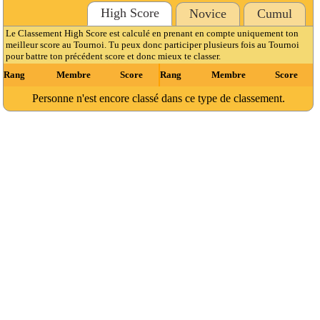
High Score
Novice
Cumul
Le Classement High Score est calculé en prenant en compte uniquement ton
meilleur score au Tournoi. Tu peux donc participer plusieurs fois au Tournoi
pour battre ton précédent score et donc mieux te classer.
Rang
Membre
Score
Rang
Membre
Score
Personne n'est encore classé dans ce type de classement.