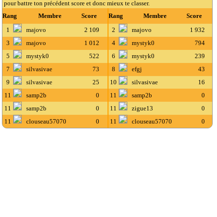
pour battre ton précédent score et donc mieux te classer.
Rang
Membre
Score
Rang
Membre
Score
1
majovo
2 109
2
majovo
1 932
3
majovo
1 012
4
mystyk0
794
5
mystyk0
522
6
mystyk0
239
7
silvasivae
73
8
efgj
43
9
silvasivae
25
10
silvasivae
16
11
samp2b
0
11
samp2b
0
11
samp2b
0
11
zigue13
0
11
clouseau57070
0
11
clouseau57070
0