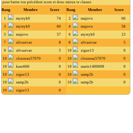
pour battre ton précédent score et donc mieux te classer.
Rang
Membre
Score
Rang
Membre
Score
1
mystyk0
74
2
majovo
66
3
mystyk0
60
4
majovo
58
5
majovo
57
6
mystyk0
23
7
silvasivae
8
8
silvasivae
5
9
silvasivae
5
10
zigue13
0
10
clouseau57070
0
10
clouseau57070
0
10
kase666
0
10
marie1400009
0
10
zigue13
0
10
samp2b
0
10
samp2b
0
10
samp2b
0
10
zigue13
0