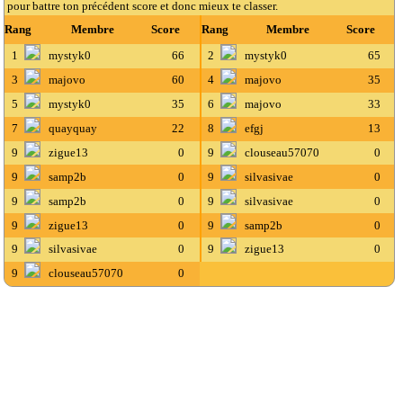
pour battre ton précédent score et donc mieux te classer.
Rang
Membre
Score
Rang
Membre
Score
1
mystyk0
66
2
mystyk0
65
3
majovo
60
4
majovo
35
5
mystyk0
35
6
majovo
33
7
quayquay
22
8
efgj
13
9
zigue13
0
9
clouseau57070
0
9
samp2b
0
9
silvasivae
0
9
samp2b
0
9
silvasivae
0
9
zigue13
0
9
samp2b
0
9
silvasivae
0
9
zigue13
0
9
clouseau57070
0