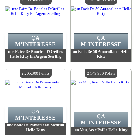
ÇA
ÇA
M'INTERESSE
M'INTERESSE
une Paire De Boucles D'Oreilles
un Pack De 50 Autocollants Hello
Hello Kitty En Argent Sterling
Kitty
Valeur :
2 399 600 MadPoints
Valeur :
2 309 400 MadPoints
Quantité Disponible :
4
Quantité Disponible :
4
2.205.800 Points
2.149.900 Points
ÇA
ÇA
M'INTERESSE
M'INTERESSE
une Boîte De Pansements Medrull
Hello Kitty
un Mug Avec Paille Hello Kitty