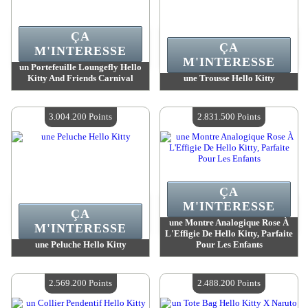
ÇA
ÇA
M'INTERESSE
M'INTERESSE
un Portefeuille Loungefly Hello
Kitty And Friends Carnival
une Trousse Hello Kitty
Valeur :
7 780 200 MadPoints
Valeur :
4 380 300 MadPoints
Quantité Disponible :
4
Quantité Disponible :
4
3.004.200 Points
2.831.500 Points
ÇA
M'INTERESSE
ÇA
une Montre Analogique Rose À
M'INTERESSE
L'Effigie De Hello Kitty, Parfaite
une Peluche Hello Kitty
Pour Les Enfants
Valeur :
3 004 200 MadPoints
Valeur :
2 831 500 MadPoints
Quantité Disponible :
4
Quantité Disponible :
4
2.569.200 Points
2.488.200 Points