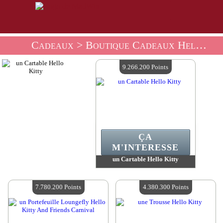
Cadeaux
> Boutique Cadeaux Hello Kitty
9.266.200 Points
ÇA
M'INTERESSE
un Cartable Hello Kitty
Valeur :
9 266 200 MadPoints
Quantité Disponible :
4
7.780.200 Points
4.380.300 Points