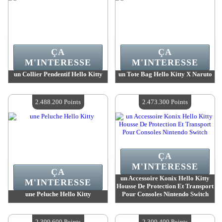
ÇA
ÇA
M'INTERESSE
M'INTERESSE
un Collier Pendentif Hello Kitty
un Tote Bag Hello Kitty X Naruto
Valeur :
2 569 200 MadPoints
Valeur :
2 488 200 MadPoints
Quantité Disponible :
4
Quantité Disponible :
4
2.488.200 Points
2.473.300 Points
ÇA
M'INTERESSE
ÇA
un Accessoire Konix Hello Kitty
M'INTERESSE
Housse De Protection Et Transport
une Peluche Hello Kitty
Pour Consoles Nintendo Switch
Valeur :
2 488 200 MadPoints
Valeur :
2 473 300 MadPoints
Quantité Disponible :
4
Quantité Disponible :
4
2.399.600 Points
2.309.400 Points