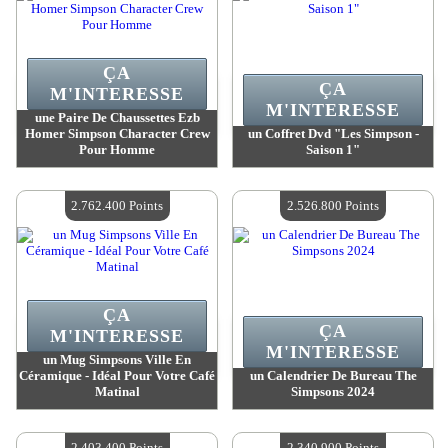
ÇA
ÇA
M'INTERESSE
M'INTERESSE
une Paire De Chaussettes Ezb
Homer Simpson Character Crew
un Coffret Dvd "Les Simpson -
Pour Homme
Saison 1"
Valeur :
3 315 000 MadPoints
Valeur :
3 236 200 MadPoints
Quantité Disponible :
4
Quantité Disponible :
4
2.762.400 Points
2.526.800 Points
ÇA
ÇA
M'INTERESSE
M'INTERESSE
un Mug Simpsons Ville En
Céramique - Idéal Pour Votre Café
un Calendrier De Bureau The
Matinal
Simpsons 2024
Valeur :
2 762 400 MadPoints
Valeur :
2 526 800 MadPoints
Quantité Disponible :
4
Quantité Disponible :
4
2.403.400 Points
2.340.900 Points