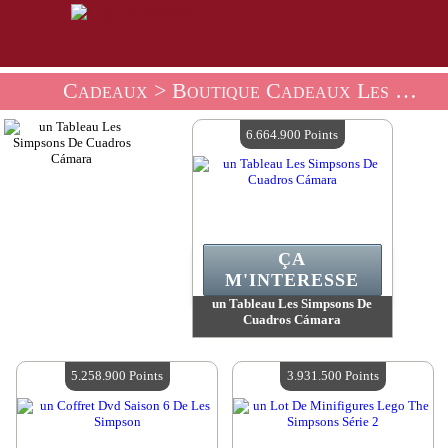
Cadeaux
> Boutique Cadeaux Les Simpsons
6.664.900 Points
ÇA
M'INTERESSE
un Tableau Les Simpsons De
Cuadros Cámara
Valeur :
6 664 900 MadPoints
Quantité Disponible :
4
5.258.900 Points
3.931.500 Points