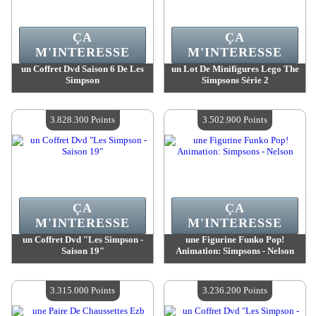
ÇA
ÇA
M'INTERESSE
M'INTERESSE
un Coffret Dvd Saison 6 De Les
un Lot De Minifigures Lego The
Simpson
Simpsons Série 2
Valeur :
5 258 900 MadPoints
Valeur :
3 931 500 MadPoints
Quantité Disponible :
4
Quantité Disponible :
4
3.828.300 Points
3.502.900 Points
ÇA
ÇA
M'INTERESSE
M'INTERESSE
un Coffret Dvd "Les Simpson -
une Figurine Funko Pop!
Saison 19"
Animation: Simpsons - Nelson
Valeur :
3 828 300 MadPoints
Valeur :
3 502 900 MadPoints
Quantité Disponible :
4
Quantité Disponible :
4
3.315.000 Points
3.236.200 Points