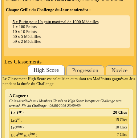
Chaque Grille du Challenge du Jour contiendra :
5 x Butin pour Un gain maximal de 1000 Médailles
1 x 100 Points
10 x 10 Points
50 x 5 Médailles
59 x 2 Médailles
Les Classements
High Score
Progression
Novice
Le Classement High Score est calculé en cumulant tes MadPoints gagnés au Jeu
pendant la durée du Challenge.
A Gagner :
Gains distribués aux Membres Classés en High Score lorsque ce Challenge sera
terminé. Fin du Challenge :
06/08/2026 23:59:59
er
20 Clics
Le 1
:
nd
15 Clics
Le 2
:
ème
10 Clics
Le 3
:
ème
ème
7 Clics
Du 4
au 6
: