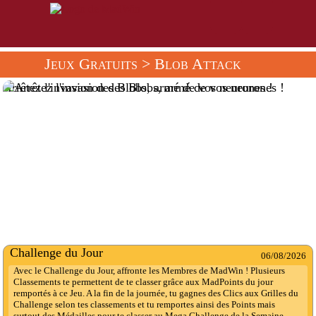
Jeux Gratuits
> Blob Attack
Arrêtez l'invasion des Blobs, armé de vos neurones !
Challenge du Jour
06/08/2026
Avec le Challenge du Jour, affronte les Membres de MadWin ! Plusieurs
Classements te permettent de te classer grâce aux MadPoints du jour
remportés à ce Jeu. A la fin de la journée, tu gagnes des Clics aux Grilles du
Challenge selon tes classements et tu remportes ainsi des Points mais
surtout des Médailles pour te classer au Mega Challenge de la Semaine.