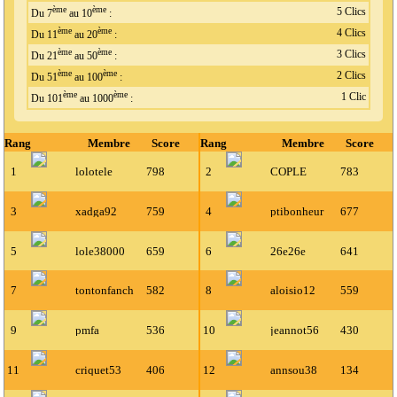
ème
ème
5 Clics
Du 7
au 10
:
ème
ème
4 Clics
Du 11
au 20
:
ème
ème
3 Clics
Du 21
au 50
:
ème
ème
2 Clics
Du 51
au 100
:
ème
ème
1 Clic
Du 101
au 1000
:
Rang
Membre
Score
Rang
Membre
Score
1
lolotele
798
2
COPLE
783
3
xadga92
759
4
ptibonheur
677
5
lole38000
659
6
26e26e
641
7
tontonfanch
582
8
aloisio12
559
9
pmfa
536
10
jeannot56
430
11
criquet53
406
12
annsou38
134