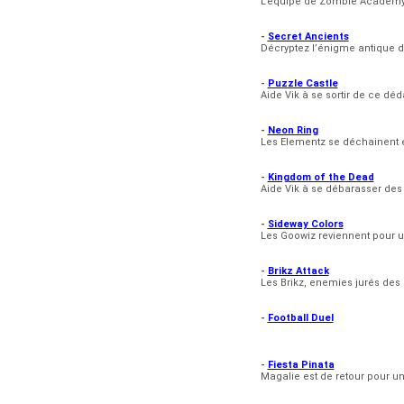
L'équipe de Zombie Academy a
-
Secret Ancients
Décryptez l’énigme antique d
-
Puzzle Castle
Aide Vik à se sortir de ce dé
-
Neon Ring
Les Elementz se déchainent et
-
Kingdom of the Dead
Aide Vik à se débarasser des 
-
Sideway Colors
Les Goowiz reviennent pour un
-
Brikz Attack
Les Brikz, enemies jurés des G
-
Football Duel
-
Fiesta Pinata
Magalie est de retour pour 