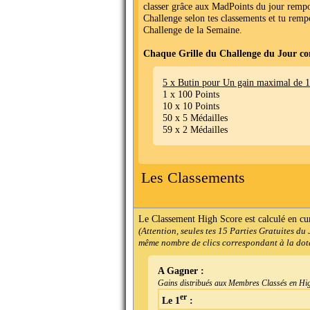
classer grâce aux MadPoints du jour rempor
Challenge selon tes classements et tu remp
Challenge de la Semaine.
Chaque Grille du Challenge du Jour co
5 x Butin pour Un gain maximal de 
1 x 100 Points
10 x 10 Points
50 x 5 Médailles
59 x 2 Médailles
Les Classements
Le Classement High Score est calculé en cu
(Attention, seules tes 15 Parties Gratuites du
même nombre de clics correspondant à la dota
A Gagner :
Gains distribués aux Membres Classés en Hig
er
Le 1
: