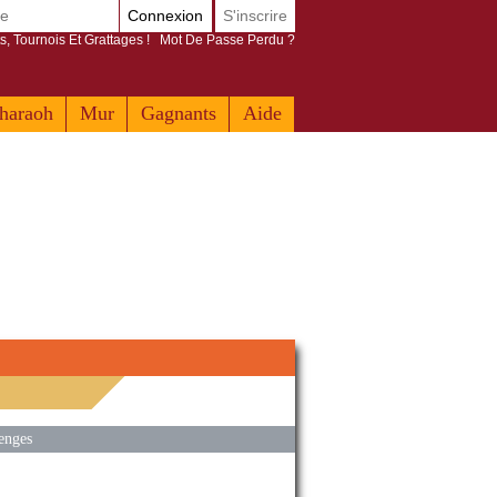
Connexion
S'inscrire
s, Tournois Et Grattages !
Mot De Passe Perdu ?
haraoh
Mur
Gagnants
Aide
enges