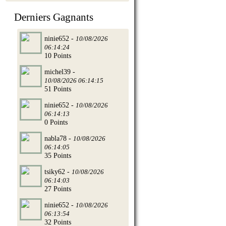
Derniers Gagnants
ninie652 -
10/08/2026
06:14:24
10 Points
michel39 -
10/08/2026 06:14:15
51 Points
ninie652 -
10/08/2026
06:14:13
0 Points
nabla78 -
10/08/2026
06:14:05
35 Points
tsiky62 -
10/08/2026
06:14:03
27 Points
ninie652 -
10/08/2026
06:13:54
32 Points