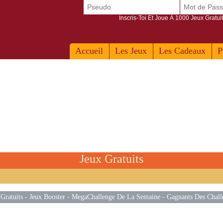
Inscris-Toi Et Joue À 1000 Jeux Gratuit
Accueil
Les Jeux
Les Cadeaux
P
Jeux Gratuits
Gratuits
-
Jeux Booster
-
MegaChallenge De La Semaine
-
Gagnants Des Chall