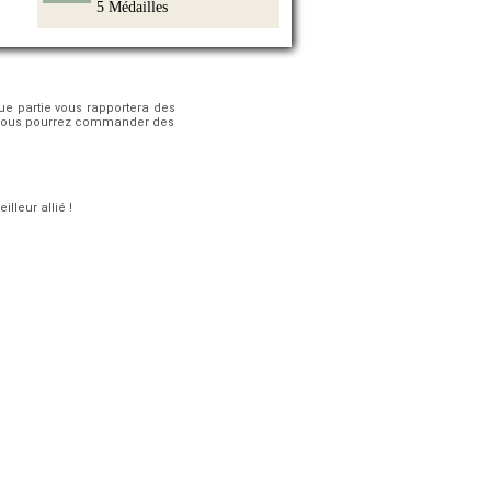
5 Médailles
que partie vous rapportera des
 ! Vous pourrez commander des
lleur allié !