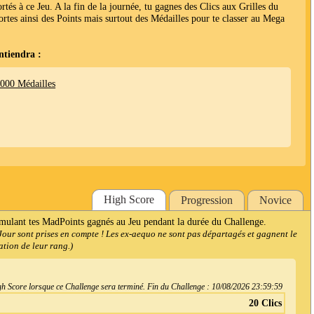
tés à ce Jeu. A la fin de la journée, tu gagnes des Clics aux Grilles du
ortes ainsi des Points mais surtout des Médailles pour te classer au Mega
ntiendra :
1000 Médailles
High Score
Progression
Novice
mulant tes MadPoints gagnés au Jeu pendant la durée du Challenge.
 Jour sont prises en compte ! Les ex-aequo ne sont pas départagés et gagnent le
tion de leur rang.)
h Score lorsque ce Challenge sera terminé. Fin du Challenge :
10/08/2026 23:59:59
20 Clics