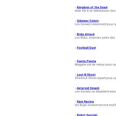
-
Kingdom of the Dead
Aide Vik à se débarasser des 
-
Sideway Colors
Les Goowiz reviennent pour un
-
Brikz Attack
Les Brikz, enemies jurés des G
-
Football Duel
-
Fiesta Pinata
Magalie est de retour pour 
-
Loot N Shoot
Sherlock Ghost repart pour une
-
Asteroid Smash
Les Goowiz se déjantent avec 
-
Ram Racing
les Bugs veulent encore tout f
-
Robot Guzzler