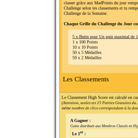
classer grâce aux MadPoints du jour rempor
Challenge selon tes classements et tu remp
Challenge de la Semaine.
Chaque Grille du Challenge du Jour co
5 x Butin pour Un gain maximal de 
1 x 100 Points
10 x 10 Points
50 x 5 Médailles
59 x 2 Médailles
Les Classements
Le Classement High Score est calculé en cu
(Attention, seules tes 15 Parties Gratuites du
même nombre de clics correspondant à la dota
A Gagner :
Gains distribués aux Membres Classés en Hig
er
Le 1
: