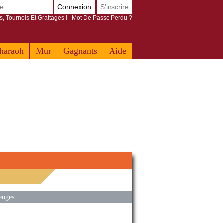
Connexion
S'inscrire
s, Tournois Et Grattages !
Mot De Passe Perdu ?
haraoh
Mur
Gagnants
Aide
enges