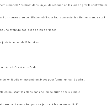
emis mortels "les Brikz" dans un jeu de réflexion où les lois de gravité sont votre mei
nté un nouveau jeu de réflexion où il vous faut connecter les éléments entre eux !
s une aventure cool avec ce jeu de flipper !
 juste à ce Jeu de Fléchettes !
 faim et c'est à vous l'aider
e Julien Riddle en assemblant blocs pour former un carré parfait.
dale en poussant les blocs dans ce jeu de puzzle pas si simple !
 s'amusent avec Néon pour ce jeu de réflexion très addictif !