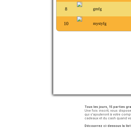
8
gmfg
10
mystyfg
Tous les jours, 15 parties gra
Une fois inscrit, vous dispos
qui s'ajouteront à votre com
cadeaux et du cash quand vous
Découvrez ci-dessous la list