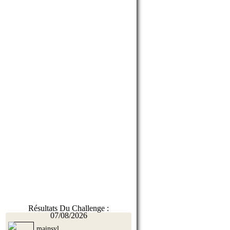
Résultats Du Challenge :
07/08/2026
mainsyl