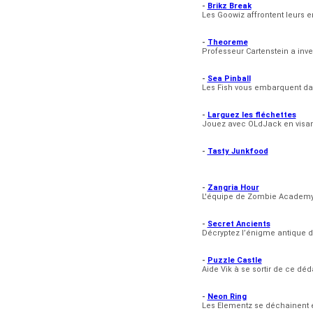
-
Brikz Break
Les Goowiz affrontent leurs en
-
Theoreme
Professeur Cartenstein a inve
-
Sea Pinball
Les Fish vous embarquent dan
-
Larguez les fléchettes
Jouez avec OLdJack en visant
-
Tasty Junkfood
-
Zangria Hour
L'équipe de Zombie Academy a
-
Secret Ancients
Décryptez l’énigme antique d
-
Puzzle Castle
Aide Vik à se sortir de ce dé
-
Neon Ring
Les Elementz se déchainent et