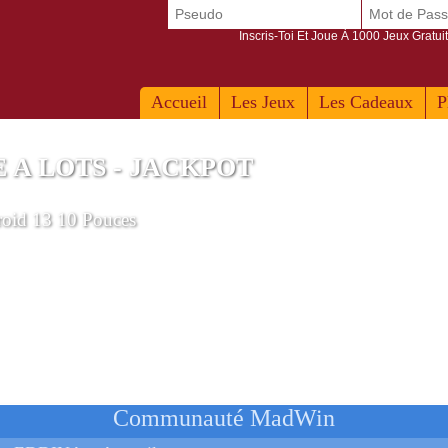
Inscris-Toi Et Joue À 1000 Jeux Gratuit
Accueil
Les Jeux
Les Cadeaux
P
 A LOTS - JACKPOT
roid 13 10 Pouces
Communauté MadWin