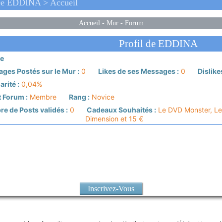
De EDDINA > Accueil
Accueil
-
Mur
-
Forum
Profil de EDDINA
e
ges Postés sur le Mur :
0
Likes de ses Messages :
0
Dislike
rité :
0,04%
 Forum :
Membre
Rang :
Novice
e de Posts validés :
0
Cadeaux Souhaités :
Le DVD Monster, L
Dimension et 15 €
Inscrivez-Vous