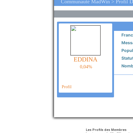
Communauté MadWin > Profil 
Franc
Messa
Popula
Statut
EDDINA
Nombr
0,04%
Profil
Les Profils des Membres