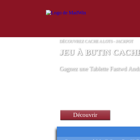
DÉCOUVREZ CACHE A LOTS - JACKPOT
JEU À BUTIN CACHE
Gagnez
une Tablette Fastwd And
Découvrir