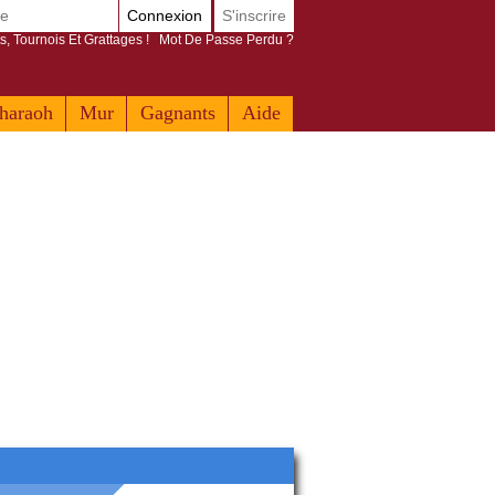
Connexion
S'inscrire
s, Tournois Et Grattages !
Mot De Passe Perdu ?
haraoh
Mur
Gagnants
Aide