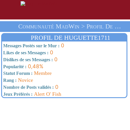
Communauté MadWin > Profil De Huguette1711 > Accueil
PROFIL DE HUGUETTE1711
0
Messages Postés sur le Mur :
0
Likes de ses Messages :
0
Dislikes de ses Messages :
0,48%
Popularité :
Membre
Statut Forum :
Novice
Rang :
0
Nombre de Posts validés :
Alert O' Fish
Jeux Préférés :