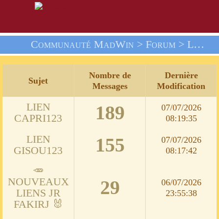
Communauté MadWin >
Forum
> Les Jeux
Nombre de
Dernière
Sujet
Messages
Modification
LIEN
189
07/07/2026
CAPRI123
08:19:35
LIEN
155
07/07/2026
GISOU123
08:17:42
🥕
NOUVEAUX
29
06/07/2026
LIENS JR
23:55:38
FAKIRJ 🐰